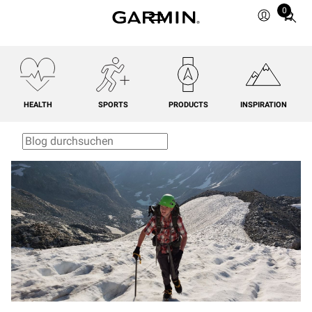
0
Total
items
in
cart:
0
HEALTH
SPORTS
PRODUCTS
INSPIRATION