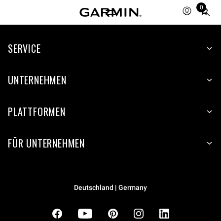
0
Total
items
in
cart:
SERVICE
0
UNTERNEHMEN
PLATTFORMEN
FÜR UNTERNEHMEN
Deutschland | Germany