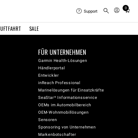
0
Total
Support
items
in
LUFTFAHRT
SALE
cart:
0
FÜR UNTERNEHMEN
Garmin Health-Lösungen
Händlerportal
Entwickler
inReach Professional
Marinelösungen für Einsatzkräfte
SeaStar® Informationsservice
OEMs im Automobilbereich
OEM-Wohnmobillösungen
Sensoren
Sponsoring von Unternehmen
Markenbotschafter