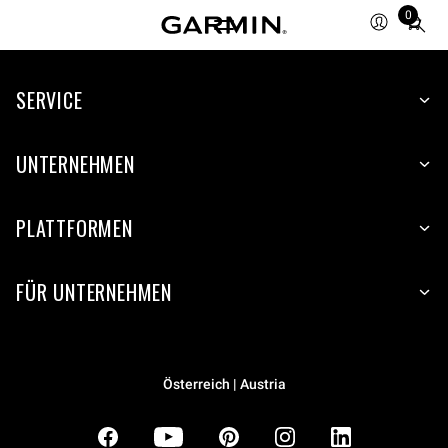
0
Total
items
in
SERVICE
cart:
0
UNTERNEHMEN
PLATTFORMEN
FÜR UNTERNEHMEN
Österreich | Austria