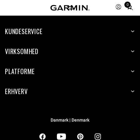
0
Total
items
in
KUNDESERVICE
cart:
0
VIRKSOMHED
PLATFORME
ERHVERV
Danmark | Denmark