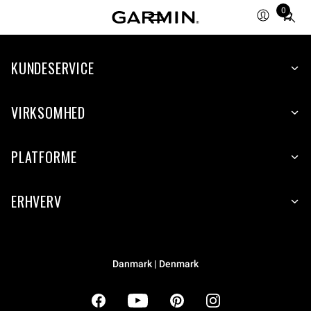
0
Total
items
in
cart:
KUNDESERVICE
0
VIRKSOMHED
PLATFORME
ERHVERV
Danmark | Denmark