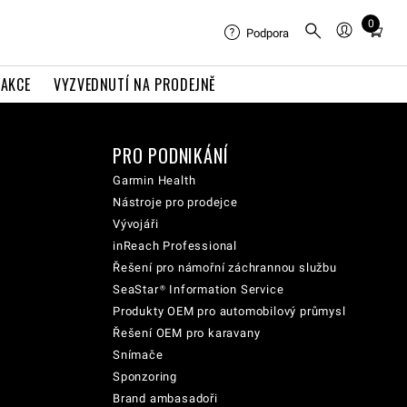
0
Total
Podpora
items
in
AKCE
VYZVEDNUTÍ NA PRODEJNĚ
cart:
0
PRO PODNIKÁNÍ
Garmin Health
Nástroje pro prodejce
Vývojáři
inReach Professional
Řešení pro námořní záchrannou službu
SeaStar® Information Service
Produkty OEM pro automobilový průmysl
Řešení OEM pro karavany
Snímače
Sponzoring
Brand ambasadoři