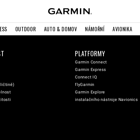
ESS
OUTDOOR
AUTO & DOMOV
NÁMOŘNÍ
AVIONIKA
ST
PLATFORMY
Garmin Connect
Garmin Express
Connect IQ
ličtině)
flyGarmin
elnost
Garmin Explore
itosti
instalačního nástroje Navionics