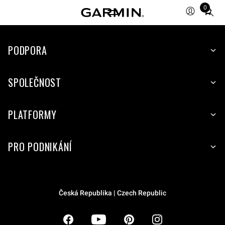
0
Total
items
in
PODPORA
cart:
0
SPOLEČNOST
PLATFORMY
PRO PODNIKÁNÍ
Česká Republika | Czech Republic