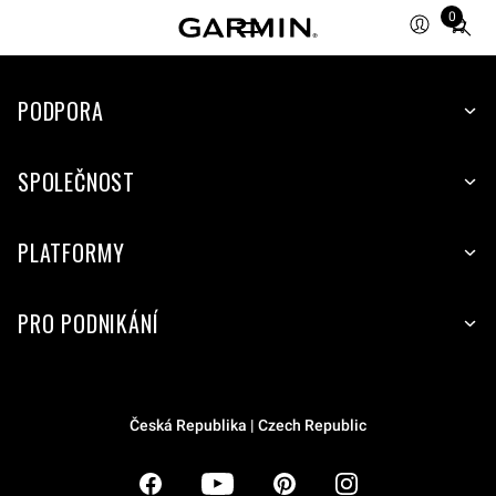
0
Total
items
in
PODPORA
cart:
0
SPOLEČNOST
PLATFORMY
PRO PODNIKÁNÍ
Česká Republika | Czech Republic