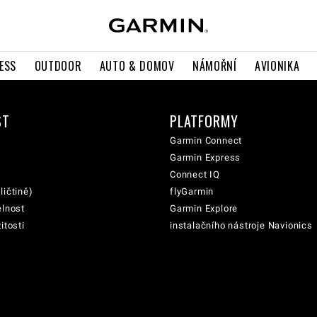
ESS
OUTDOOR
AUTO & DOMOV
NÁMOŘNÍ
AVIONIKA
ST
PLATFORMY
Garmin Connect
Garmin Express
Connect IQ
ličtině)
flyGarmin
elnost
Garmin Explore
itosti
instalačního nástroje Navionics