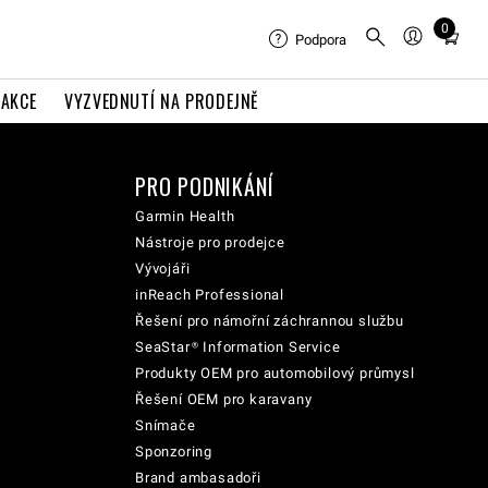
0
Total
Podpora
items
in
AKCE
VYZVEDNUTÍ NA PRODEJNĚ
cart:
0
PRO PODNIKÁNÍ
Garmin Health
Nástroje pro prodejce
Vývojáři
inReach Professional
Řešení pro námořní záchrannou službu
SeaStar® Information Service
Produkty OEM pro automobilový průmysl
Řešení OEM pro karavany
Snímače
Sponzoring
Brand ambasadoři