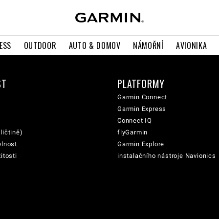
ESS
OUTDOOR
AUTO & DOMOV
NÁMOŘNÍ
AVIONIKA
ST
PLATFORMY
Garmin Connect
Garmin Express
Connect IQ
ličtině)
flyGarmin
elnost
Garmin Explore
itosti
instalačního nástroje Navionics