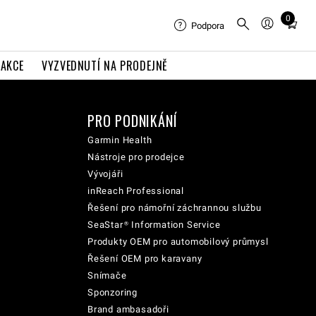
0
Total
Podpora
items
in
AKCE
VYZVEDNUTÍ NA PRODEJNĚ
cart:
0
PRO PODNIKÁNÍ
Garmin Health
Nástroje pro prodejce
Vývojáři
inReach Professional
Řešení pro námořní záchrannou službu
SeaStar® Information Service
Produkty OEM pro automobilový průmysl
Řešení OEM pro karavany
Snímače
Sponzoring
Brand ambasadoři