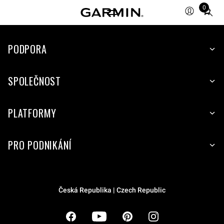
0
Total
items
in
cart:
PODPORA
0
SPOLEČNOST
PLATFORMY
PRO PODNIKÁNÍ
Česká Republika | Czech Republic