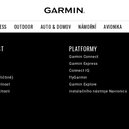
ESS
OUTDOOR
AUTO & DOMOV
NÁMOŘNÍ
AVIONIKA
ST
PLATFORMY
Garmin Connect
Garmin Express
Connect IQ
ličtině)
flyGarmin
elnost
Garmin Explore
itosti
instalačního nástroje Navionics