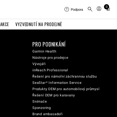
0
Total
Podpora
items
in
AKCE
VYZVEDNUTÍ NA PRODEJNĚ
cart:
0
PRO PODNIKÁNÍ
Garmin Health
Nástroje pro prodejce
Vývojáři
inReach Professional
Řešení pro námořní záchrannou službu
SeaStar® Information Service
Produkty OEM pro automobilový průmysl
Řešení OEM pro karavany
Snímače
Sponzoring
Brand ambasadoři